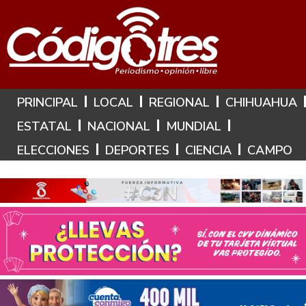
Hoy es: 6 de Agosto de 2026
PRINCIPAL
LOCAL
REGIONAL
CHIHUAHUA
ESTATAL
NACIONAL
MUNDIAL
ELECCIONES
DEPORTES
CIENCIA
CAMPO