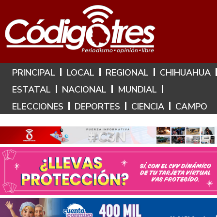
Hoy es: 6 de Agosto de 2026
PRINCIPAL
LOCAL
REGIONAL
CHIHUAHUA
ESTATAL
NACIONAL
MUNDIAL
ELECCIONES
DEPORTES
CIENCIA
CAMPO