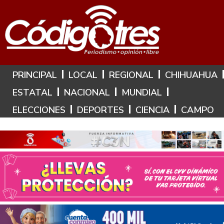
Hoy es: 6 de Agosto de 2026
PRINCIPAL
LOCAL
REGIONAL
CHIHUAHUA
ESTATAL
NACIONAL
MUNDIAL
ELECCIONES
DEPORTES
CIENCIA
CAMPO