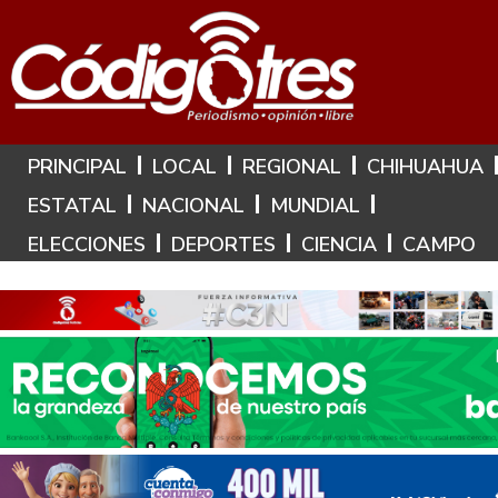
Hoy es: 9 de Agosto de 2026
PRINCIPAL
LOCAL
REGIONAL
CHIHUAHUA
ESTATAL
NACIONAL
MUNDIAL
ELECCIONES
DEPORTES
CIENCIA
CAMPO