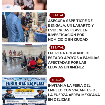
ESTATAL
ASEGURA SSPE TIGRE DE
BENGALA, UN LAGARTO Y
EVIDENCIAS CLAVE EN
INVESTIGACIÓN POR
HOMICIDIO EN CIUDAD
JUÁREZ; EN CATEO
ESTATAL
INSTRUIDO POR GILBERTO
ENTREGA GOBIERNO DEL
LOYA
ESTADO APOYOS A FAMILIAS
AFECTADAS POR LAS
LLUVIAS EN JIMÉNEZ
DELICIAS
INVITAN A LA FERIA DEL
EMPLEO CON VACANTES DE
LA FUERZA AÉREA MEXICANA
EN DELICIAS