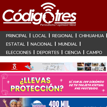
Hoy es: 7 de Agosto de 2026
PRINCIPAL
LOCAL
REGIONAL
CHIHUAHUA
ESTATAL
NACIONAL
MUNDIAL
ELECCIONES
DEPORTES
CIENCIA
CAMPO