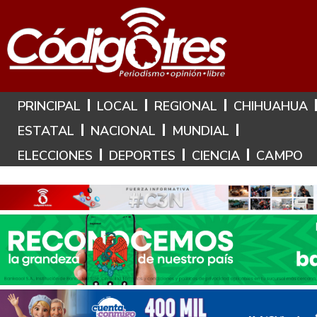
Hoy es: 10 de Agosto de 2026
PRINCIPAL
LOCAL
REGIONAL
CHIHUAHUA
ESTATAL
NACIONAL
MUNDIAL
ELECCIONES
DEPORTES
CIENCIA
CAMPO