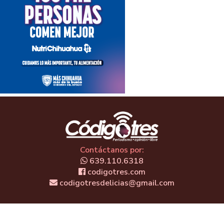
Contáctanos por:
639.110.6318
codigotres.com
codigotresdelicias@gmail.com