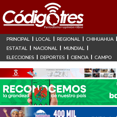
Hoy es: 9 de Agosto de 2026
PRINCIPAL
LOCAL
REGIONAL
CHIHUAHUA
ESTATAL
NACIONAL
MUNDIAL
ELECCIONES
DEPORTES
CIENCIA
CAMPO