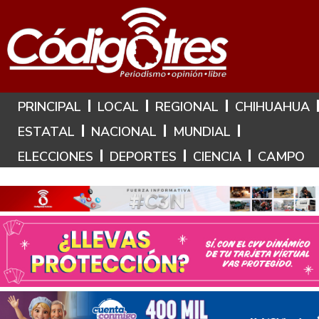
Hoy es: 7 de Agosto de 2026
PRINCIPAL
LOCAL
REGIONAL
CHIHUAHUA
ESTATAL
NACIONAL
MUNDIAL
ELECCIONES
DEPORTES
CIENCIA
CAMPO