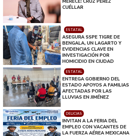
MERECE: CRUZ PÉREZ
CUÉLLAR
ESTATAL
ASEGURA SSPE TIGRE DE
BENGALA, UN LAGARTO Y
EVIDENCIAS CLAVE EN
INVESTIGACIÓN POR
HOMICIDIO EN CIUDAD
JUÁREZ; EN CATEO
ESTATAL
INSTRUIDO POR GILBERTO
ENTREGA GOBIERNO DEL
LOYA
ESTADO APOYOS A FAMILIAS
AFECTADAS POR LAS
LLUVIAS EN JIMÉNEZ
DELICIAS
INVITAN A LA FERIA DEL
EMPLEO CON VACANTES DE
LA FUERZA AÉREA MEXICANA