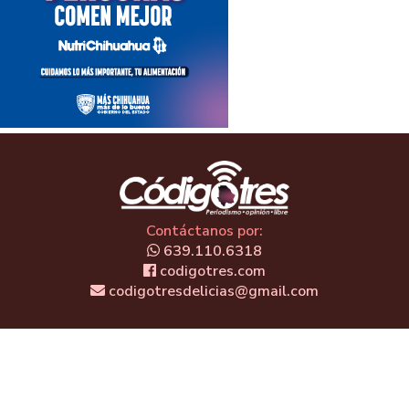
Contáctanos por:
639.110.6318
codigotres.com
codigotresdelicias@gmail.com