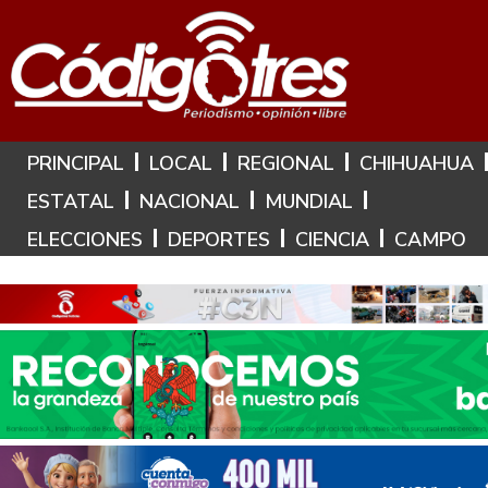
Hoy es: 9 de Agosto de 2026
PRINCIPAL
LOCAL
REGIONAL
CHIHUAHUA
ESTATAL
NACIONAL
MUNDIAL
ELECCIONES
DEPORTES
CIENCIA
CAMPO