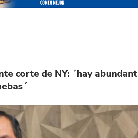
te corte de NY: ´hay abundant
uebas´