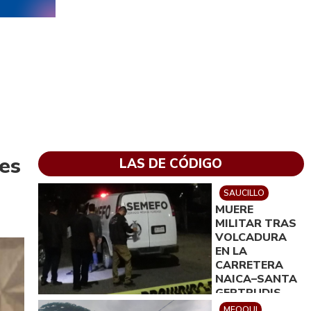
es
LAS DE CÓDIGO
SAUCILLO
MUERE
MILITAR TRAS
VOLCADURA
EN LA
CARRETERA
NAICA–SANTA
GERTRUDIS
MEOQUI