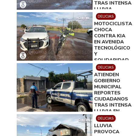
TRAS INTENSA
LLUVIA
DELICIAS
MOTOCICLISTA
CHOCA
CONTRA KIA
EN AVENIDA
TECNOLÓGICO
Y
SOLIDARIDAD
DELICIAS
ATIENDEN
GOBIERNO
MUNICIPAL
REPORTES
CIUDADANOS
TRAS INTENSA
LLUVIA EN
DELICIAS
DELICIAS
LLUVIA
PROVOCA