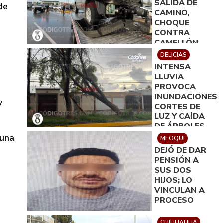
SALIDA DE
de
CAMINO,
CHOQUE
CONTRA
CAMELLÓN,
DERRIBO DE
DELICIAS
DOS
INTENSA
ARBOTANTES
LLUVIA
Y DAÑOS DE
PROVOCA
100 MIL PESOS
INUNDACIONES,
y
CORTES DE
LUZ Y CAÍDA
DE ÁRBOLES
EN DELICIAS
 una
MEOQUI
DEJÓ DE DAR
PENSIÓN A
SUS DOS
HIJOS; LO
VINCULAN A
PROCESO
CHIHUAHUA