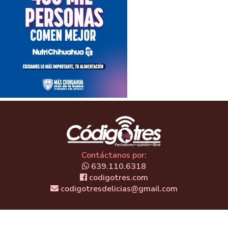
Contáctanos por:
639.110.6318
codigotres.com
codigotresdelicias@gmail.com