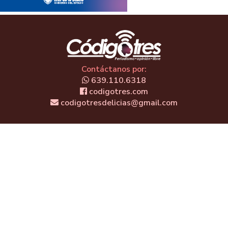
Contáctanos por:
639.110.6318
codigotres.com
codigotresdelicias@gmail.com