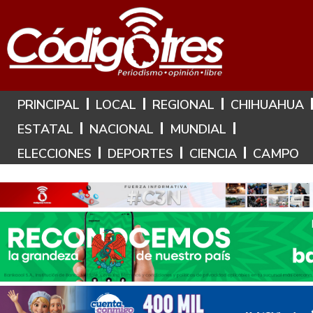
Hoy es: 8 de Agosto de 2026
PRINCIPAL
LOCAL
REGIONAL
CHIHUAHUA
ESTATAL
NACIONAL
MUNDIAL
ELECCIONES
DEPORTES
CIENCIA
CAMPO