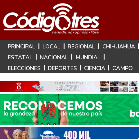
Hoy es: 8 de Agosto de 2026
PRINCIPAL
LOCAL
REGIONAL
CHIHUAHUA
ESTATAL
NACIONAL
MUNDIAL
ELECCIONES
DEPORTES
CIENCIA
CAMPO