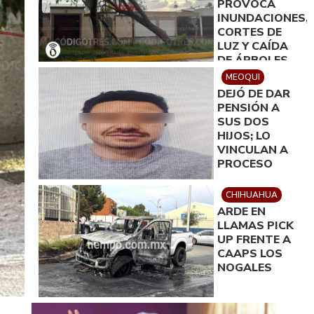
PROVOCA
100 MIL PESOS
INUNDACIONES,
CORTES DE
LUZ Y CAÍDA
DE ÁRBOLES
EN DELICIAS
MEOQUI
DEJÓ DE DAR
PENSIÓN A
SUS DOS
HIJOS; LO
VINCULAN A
PROCESO
CHIHUAHUA
ARDE EN
LLAMAS PICK
UP FRENTE A
CAAPS LOS
NOGALES