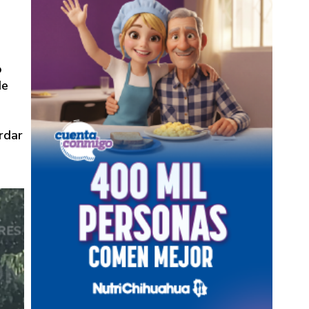
o
de
rdar