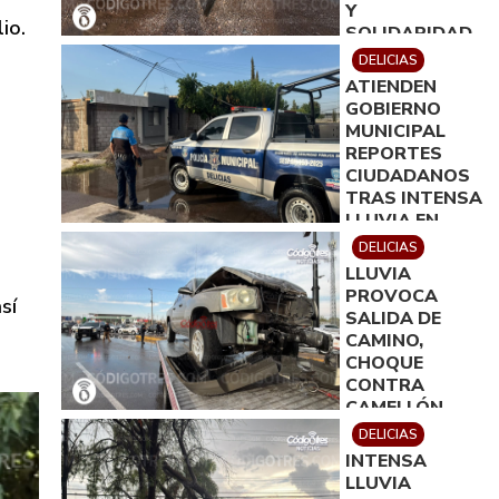
Y
io.
SOLIDARIDAD
DELICIAS
ATIENDEN
GOBIERNO
MUNICIPAL
REPORTES
CIUDADANOS
TRAS INTENSA
LLUVIA EN
DELICIAS
DELICIAS
LLUVIA
PROVOCA
sí
SALIDA DE
CAMINO,
CHOQUE
CONTRA
CAMELLÓN,
DERRIBO DE
DELICIAS
DOS
INTENSA
ARBOTANTES
LLUVIA
Y DAÑOS DE