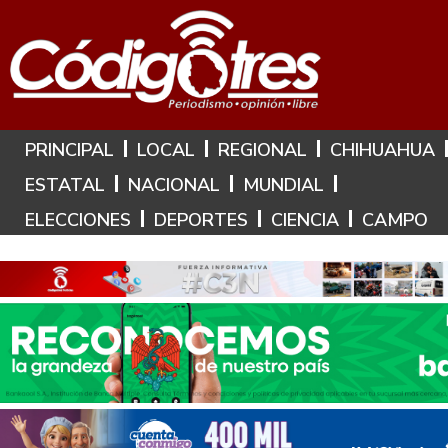
Hoy es: 7 de Agosto de 2026
PRINCIPAL
LOCAL
REGIONAL
CHIHUAHUA
ESTATAL
NACIONAL
MUNDIAL
ELECCIONES
DEPORTES
CIENCIA
CAMPO