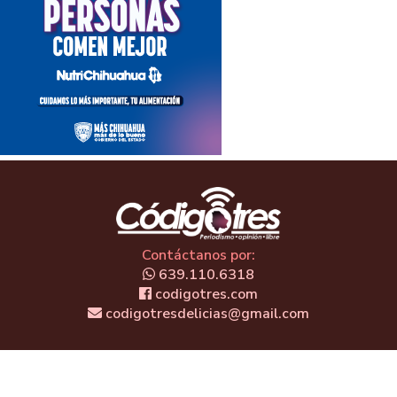
Contáctanos por:
639.110.6318
codigotres.com
codigotresdelicias@gmail.com