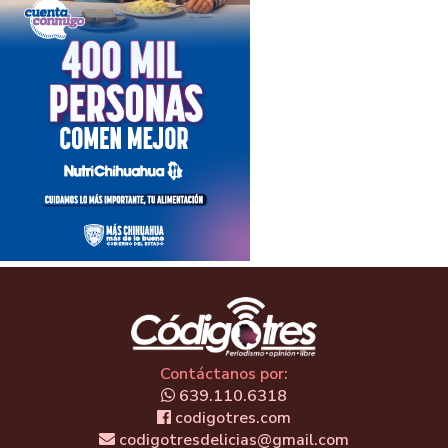
Contáctanos por:
639.110.6318
codigotres.com
codigotresdelicias@gmail.com