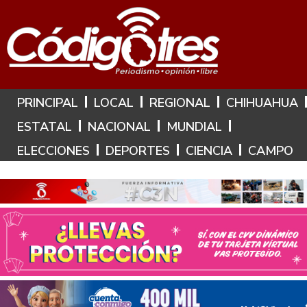
Hoy es: 7 de Agosto de 2026
PRINCIPAL
LOCAL
REGIONAL
CHIHUAHUA
ESTATAL
NACIONAL
MUNDIAL
ELECCIONES
DEPORTES
CIENCIA
CAMPO