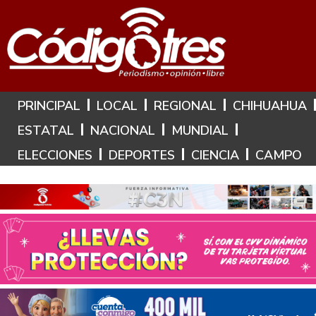
Hoy es: 7 de Agosto de 2026
PRINCIPAL
LOCAL
REGIONAL
CHIHUAHUA
ESTATAL
NACIONAL
MUNDIAL
ELECCIONES
DEPORTES
CIENCIA
CAMPO