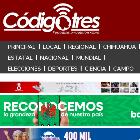
Hoy es: 9 de Agosto de 2026
PRINCIPAL
LOCAL
REGIONAL
CHIHUAHUA
ESTATAL
NACIONAL
MUNDIAL
ELECCIONES
DEPORTES
CIENCIA
CAMPO