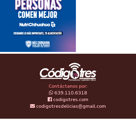
Contáctanos por:
639.110.6318
codigotres.com
codigotresdelicias@gmail.com