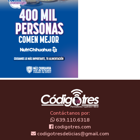
Contáctanos por:
639.110.6318
codigotres.com
codigotresdelicias@gmail.com