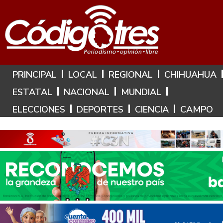
Hoy es: 9 de Agosto de 2026
PRINCIPAL
LOCAL
REGIONAL
CHIHUAHUA
ESTATAL
NACIONAL
MUNDIAL
ELECCIONES
DEPORTES
CIENCIA
CAMPO