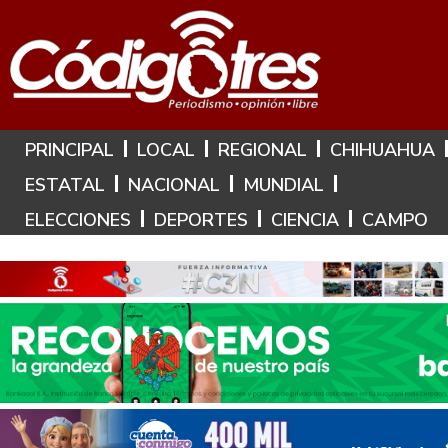
Hoy es: 7 de Agosto de 2026
PRINCIPAL
LOCAL
REGIONAL
CHIHUAHUA
ESTATAL
NACIONAL
MUNDIAL
ELECCIONES
DEPORTES
CIENCIA
CAMPO