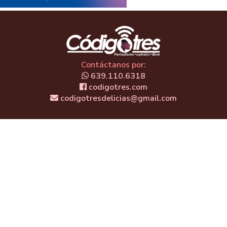
Contáctanos por:
639.110.6318
codigotres.com
codigotresdelicias@gmail.com