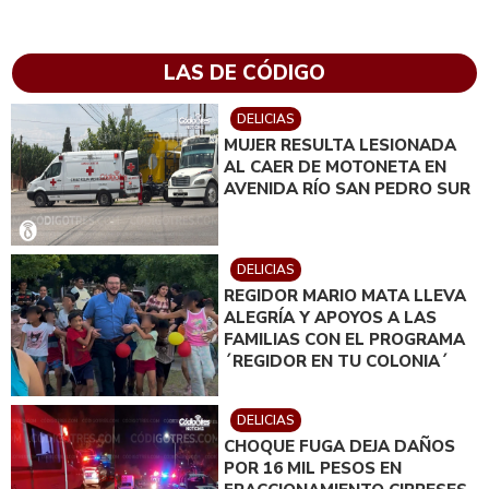
LAS DE CÓDIGO
DELICIAS
MUJER RESULTA LESIONADA
AL CAER DE MOTONETA EN
AVENIDA RÍO SAN PEDRO SUR
DELICIAS
REGIDOR MARIO MATA LLEVA
ALEGRÍA Y APOYOS A LAS
FAMILIAS CON EL PROGRAMA
´REGIDOR EN TU COLONIA´
DELICIAS
CHOQUE FUGA DEJA DAÑOS
POR 16 MIL PESOS EN