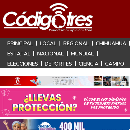
Hoy es: 7 de Agosto de 2026
PRINCIPAL
LOCAL
REGIONAL
CHIHUAHUA
ESTATAL
NACIONAL
MUNDIAL
ELECCIONES
DEPORTES
CIENCIA
CAMPO