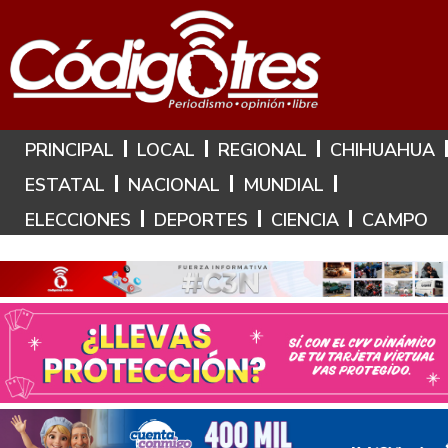
Hoy es: 6 de Agosto de 2026
PRINCIPAL
LOCAL
REGIONAL
CHIHUAHUA
ESTATAL
NACIONAL
MUNDIAL
ELECCIONES
DEPORTES
CIENCIA
CAMPO