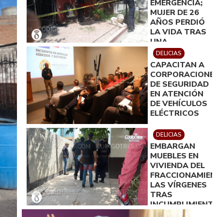
EMERGENCIA;
MUJER DE 26
AÑOS PERDIÓ
LA VIDA TRAS
UNA
PRESUNTA
DELICIAS
INTOXICACIÓN.
CAPACITAN A
CORPORACIONE
DE SEGURIDAD
EN ATENCIÓN
DE VEHÍCULOS
ELÉCTRICOS
DELICIAS
EMBARGAN
MUEBLES EN
VIVIENDA DEL
FRACCIONAMIE
LAS VÍRGENES
TRAS
INCUMPLIMIENT
DE ACUERDO