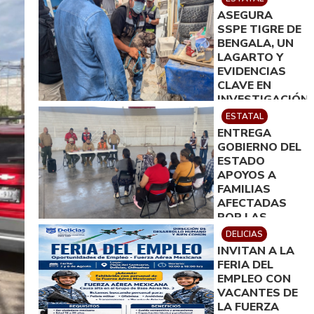
ASEGURA
SSPE TIGRE DE
BENGALA, UN
LAGARTO Y
EVIDENCIAS
CLAVE EN
INVESTIGACIÓN
POR
ESTATAL
HOMICIDIO EN
ENTREGA
CIUDAD
GOBIERNO DEL
JUÁREZ; EN
ESTADO
CATEO
APOYOS A
INSTRUIDO
FAMILIAS
POR GILBERTO
AFECTADAS
LOYA
POR LAS
LLUVIAS EN
DELICIAS
JIMÉNEZ
INVITAN A LA
FERIA DEL
EMPLEO CON
VACANTES DE
LA FUERZA