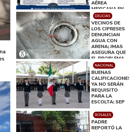
AÉREA
MEXICANA EN
DELICIAS
DELICIAS
VECINOS DE
LOS CIPRESES
DENUNCIAN
AGUA CON
ARENA; JMAS
ana
ASEGURA QUE
es
EL PROBLEMA
QUEDARÁ
NACIONAL
RESUELTO EN
BUENAS
MENOS DE 24
CALIFICACIONES
HORAS
YA NO SERÁN
REQUISITO
PARA LA
ESCOLTA: SEP
ROSALES
PADRE
REPORTÓ LA