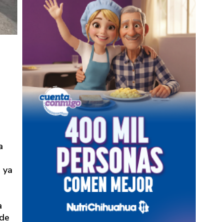
DE PAGO
a
e ya
a
 de