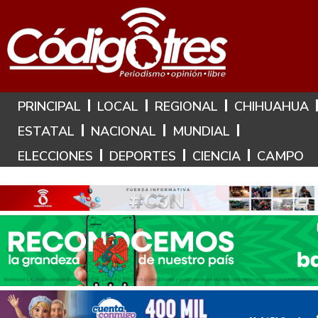
Hoy es: 9 de Agosto de 2026
PRINCIPAL
LOCAL
REGIONAL
CHIHUAHUA
ESTATAL
NACIONAL
MUNDIAL
ELECCIONES
DEPORTES
CIENCIA
CAMPO