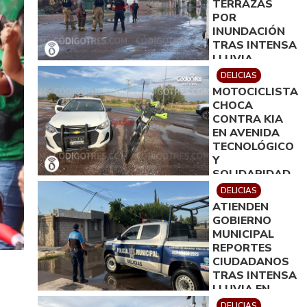
TERRAZAS
POR
INUNDACIÓN
TRAS INTENSA
LLUVIA
DELICIAS
MOTOCICLISTA
CHOCA
CONTRA KIA
EN AVENIDA
TECNOLÓGICO
Y
SOLIDARIDAD
DELICIAS
ATIENDEN
GOBIERNO
MUNICIPAL
REPORTES
CIUDADANOS
TRAS INTENSA
LLUVIA EN
DELICIAS
DELICIAS