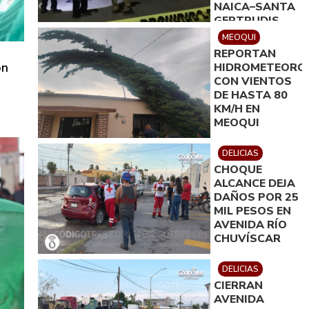
NAICA–SANTA
GERTRUDIS
MEOQUI
REPORTAN
on
HIDROMETEORO
CON VIENTOS
DE HASTA 80
KM/H EN
MEOQUI
DELICIAS
CHOQUE
ALCANCE DEJA
DAÑOS POR 25
MIL PESOS EN
AVENIDA RÍO
CHUVÍSCAR
DELICIAS
CIERRAN
AVENIDA