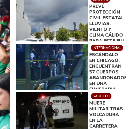
DISPOSICIÓN
PREVÉ
DE LA
PROTECCIÓN
FISCALÍA
CIVIL ESTATAL
LLUVIAS,
VIENTO Y
CLIMA CÁLIDO
PARA ESTE FIN
DE SEMANA
INTERNACIONAL
ESCÁNDALO
EN CHICAGO:
ENCUENTRAN
57 CUERPOS
ABANDONADOS
EN UNA
FUNERARIA
SAUCILLO
MUERE
MILITAR TRAS
VOLCADURA
EN LA
CARRETERA