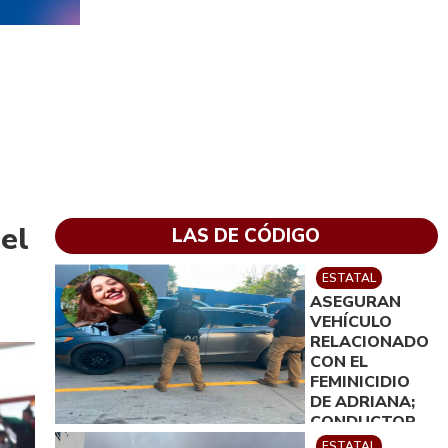
del
LAS DE CÓDIGO
ESTATAL
ASEGURAN
VEHÍCULO
RELACIONADO
CON EL
FEMINICIDIO
DE ADRIANA;
CONDUCTOR
FUE PUESTO A
ESTATAL