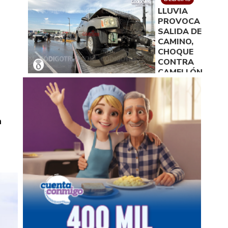
LLUVIA
PROVOCA
SALIDA DE
CAMINO,
CHOQUE
CONTRA
CAMELLÓN,
DERRIBO DE
DOS
ARBOTANTES
Y DAÑOS DE
n
100 MIL PESOS