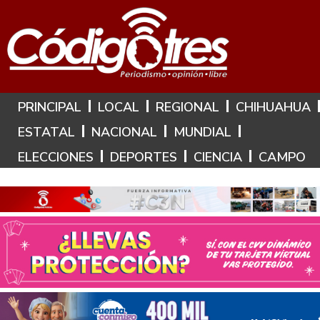
Hoy es: 6 de Agosto de 2026
PRINCIPAL
LOCAL
REGIONAL
CHIHUAHUA
ESTATAL
NACIONAL
MUNDIAL
ELECCIONES
DEPORTES
CIENCIA
CAMPO