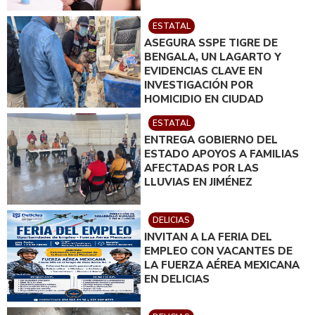
ESTATAL
ASEGURA SSPE TIGRE DE
BENGALA, UN LAGARTO Y
EVIDENCIAS CLAVE EN
INVESTIGACIÓN POR
HOMICIDIO EN CIUDAD
JUÁREZ; EN CATEO
ESTATAL
INSTRUIDO POR GILBERTO
ENTREGA GOBIERNO DEL
LOYA
ESTADO APOYOS A FAMILIAS
AFECTADAS POR LAS
LLUVIAS EN JIMÉNEZ
DELICIAS
INVITAN A LA FERIA DEL
EMPLEO CON VACANTES DE
LA FUERZA AÉREA MEXICANA
EN DELICIAS