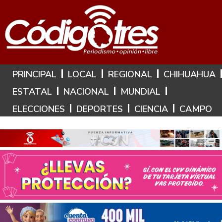
Hoy es: 6 de Agosto de 2026
PRINCIPAL
LOCAL
REGIONAL
CHIHUAHUA
ESTATAL
NACIONAL
MUNDIAL
ELECCIONES
DEPORTES
CIENCIA
CAMPO