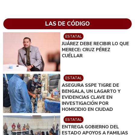
LAS DE CÓDIGO
ESTATAL
JUÁREZ DEBE RECIBIR LO QUE
MERECE: CRUZ PÉREZ
CUÉLLAR
ESTATAL
ASEGURA SSPE TIGRE DE
BENGALA, UN LAGARTO Y
EVIDENCIAS CLAVE EN
INVESTIGACIÓN POR
HOMICIDIO EN CIUDAD
JUÁREZ; EN CATEO
ESTATAL
INSTRUIDO POR GILBERTO
ENTREGA GOBIERNO DEL
LOYA
ESTADO APOYOS A FAMILIAS