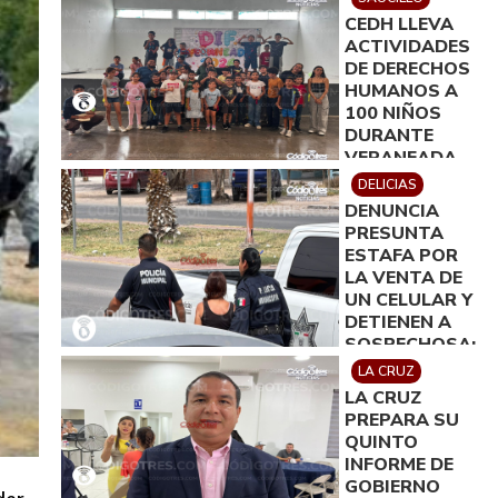
DE EDUCACIÓN
CEDH LLEVA
ACTIVIDADES
DE DERECHOS
HUMANOS A
100 NIÑOS
DURANTE
VERANEADA
EN SAUCILLO
DELICIAS
DENUNCIA
PRESUNTA
ESTAFA POR
LA VENTA DE
UN CELULAR Y
DETIENEN A
SOSPECHOSA;
SE GENERÓ
LA CRUZ
FUERTE
LA CRUZ
MOVILIZACIÓN
PREPARA SU
QUINTO
INFORME DE
GOBIERNO