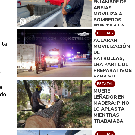
ENJAMBRE DE
ABEJAS
MOVILIZA A
BOMBEROS
FRENTE A LA
PRESIDENCIA
DELICIAS
MUNICIPAL
ACLARAN
 la
MOVILIZACIÓN
DE
PATRULLAS;
ERA PARTE DE
PREPARATIVOS
n
PARA SU
PRÓXIMA
ESTATAL
a
ENTREGA
MUERE
ido
LEÑADOR EN
MADERA; PINO
LO APLASTA
MIENTRAS
TRABAJABA
DELICIAS