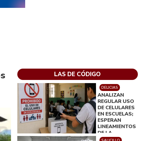
os
LAS DE CÓDIGO
DELICIAS
ANALIZAN
REGULAR USO
DE CELULARES
EN ESCUELAS;
ESPERAN
LINEAMIENTOS
DE LA
SECRETARÍA
SAUCILLO