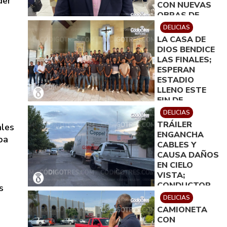
der
CON NUEVAS
OBRAS DE
INFRAESTRUCT
DELICIAS
LA CASA DE
DIOS BENDICE
LAS FINALES;
ESPERAN
ESTADIO
LLENO ESTE
FIN DE
SEMANA
DELICIAS
TRÁILER
ales
ENGANCHA
ba
CABLES Y
CAUSA DAÑOS
EN CIELO
VISTA;
CONDUCTOR
s
CONTINUÓ SU
DELICIAS
MARCHA
CAMIONETA
CON