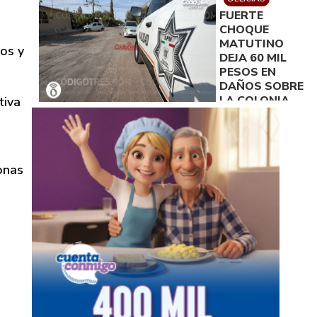
FUERTE
CHOQUE
MATUTINO
os y
DEJA 60 MIL
PESOS EN
DAÑOS SOBRE
LA COLONIA
tiva
DEL EMPLEADO
onas