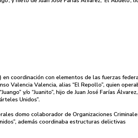
go’, y nieto de Juan José Farías Álvarez, ‘El Abuelo’, lí
) en coordinación con elementos de las fuerzas feder
onso Valencia Valencia, alias “El Repollo”, quien opera
Juango” y/o “Juanito”, hijo de Juan José Farías Álvarez,
Cárteles Unidos”.
derales domo colaborador de Organizaciones Criminale
nidos”, además coordinaba estructuras delictivas