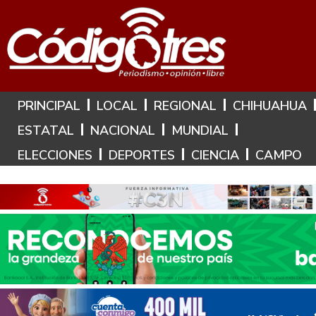
Hoy es: 8 de Agosto de 2026
PRINCIPAL
LOCAL
REGIONAL
CHIHUAHUA
ESTATAL
NACIONAL
MUNDIAL
ELECCIONES
DEPORTES
CIENCIA
CAMPO