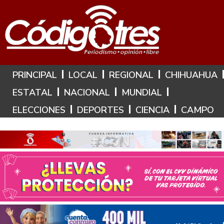
Hoy es: 6 de Agosto de 2026
PRINCIPAL
LOCAL
REGIONAL
CHIHUAHUA
ESTATAL
NACIONAL
MUNDIAL
ELECCIONES
DEPORTES
CIENCIA
CAMPO