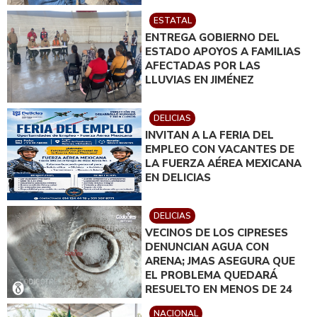
JUÁREZ; EN CATEO
ESTATAL
INSTRUIDO POR GILBERTO
ENTREGA GOBIERNO DEL
LOYA
ESTADO APOYOS A FAMILIAS
AFECTADAS POR LAS
LLUVIAS EN JIMÉNEZ
DELICIAS
INVITAN A LA FERIA DEL
EMPLEO CON VACANTES DE
LA FUERZA AÉREA MEXICANA
EN DELICIAS
DELICIAS
VECINOS DE LOS CIPRESES
DENUNCIAN AGUA CON
ARENA; JMAS ASEGURA QUE
EL PROBLEMA QUEDARÁ
RESUELTO EN MENOS DE 24
HORAS
NACIONAL