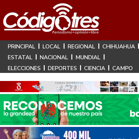
Hoy es: 8 de Agosto de 2026
PRINCIPAL
LOCAL
REGIONAL
CHIHUAHUA
ESTATAL
NACIONAL
MUNDIAL
ELECCIONES
DEPORTES
CIENCIA
CAMPO